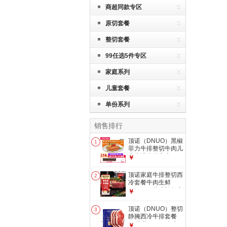
商超同款专区
原切套餐
整切套餐
99任选5件专区
家庭系列
儿童套餐
单份系列
销售排行
顶诺（DNUO）黑椒
1
菲力牛排整切牛肉儿
童牛排生鲜家庭10
￥
片1000g冷冻生鲜安
格斯
顶诺家庭牛排整切西
2
冷套餐牛肉生鲜
1KGg/10片赠礼包安
￥
格斯牛
顶诺（DNUO）整切
3
静腌西冷牛排套餐
10片共1000g冷冻
￥