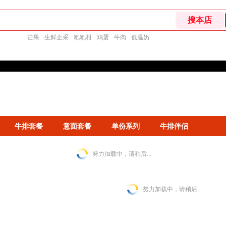
芒果
生鲜企采
粑粑柑
鸡蛋
牛肉
低温奶
牛排套餐
意面套餐
单份系列
牛排伴侣
努力加载中，请稍后...
努力加载中，请稍后...