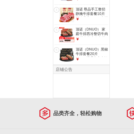
生鲜牛肉国产烧烤2
斤年货
顶诺 尊品手工整切
4
静腌牛排套餐10片
西冷儿童1000g生鲜
￥
家庭套餐安格斯
顶诺（DNUO） 家
5
庭牛排西冷整切牛肉
10片套餐牛肉生鲜
￥
冷冻国产1500g安格
斯牛
顶诺（DNUO）黑椒
6
牛排套餐20片
2000g调理家庭牛扒
￥
生鲜牛肉冷冻安格斯
牛
店铺公告
品类齐全，轻松购物